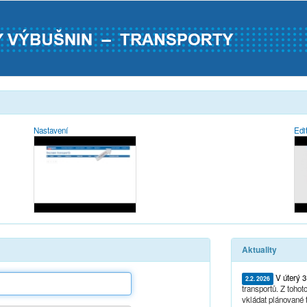
Nastavení
Edi
Aktuality
V úterý 3
2.2. 2026
transportů. Z toh
vkládat plánované t