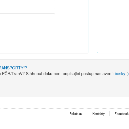
e TRANSPORTY"?
l a PČR/TranV? Stáhnout dokument popisující postup nastavení:
česky
(
Policie.cz
Kontakty
Facebook