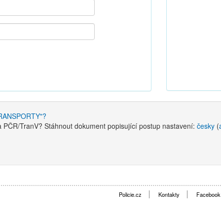
e TRANSPORTY"?
l a PČR/TranV? Stáhnout dokument popisující postup nastavení:
česky
(
Policie.cz
Kontakty
Facebook