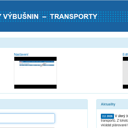
Nastavení
Edi
Aktuality
V úterý 3
2.2. 2026
transportů. Z toh
vkládat plánované t